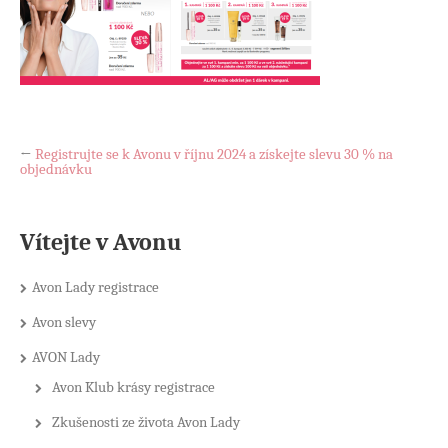
←
Registrujte se k Avonu v říjnu 2024 a získejte slevu 30 % na
objednávku
Vítejte v Avonu
Avon Lady registrace
Avon slevy
AVON Lady
Avon Klub krásy registrace
Zkušenosti ze života Avon Lady