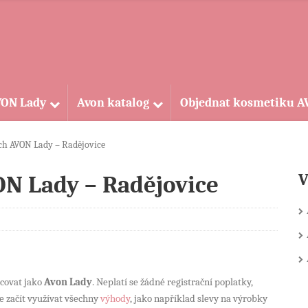
VON Lady
Avon katalog
Objednat kosmetiku 
ch AVON Lady – Radějovice
V
ON Lady – Radějovice
acovat jako
Avon Lady
. Neplatí se žádné registrační poplatky,
e začít využívat všechny
výhody
, jako například slevy na výrobky