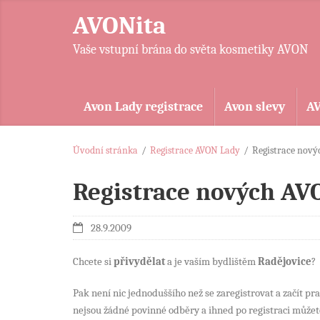
AVONita
Vaše vstupní brána do světa kosmetiky AVON
Avon Lady registrace
Avon slevy
A
Úvodní stránka
/
Registrace AVON Lady
/
Registrace nový
Registrace nových AV
28.9.2009
Chcete si
přivydělat
a je vaším bydlištěm
Radějovice
?
Pak není nic jednoduššího než se zaregistrovat a začít pr
nejsou žádné povinné odběry a ihned po registraci můžet