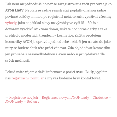
Pak není nic jednoduššího než se zaregistrovat a začít pracovat jako
Avon Lady
. Neplatí se žádné registrační poplatky, nejsou žádné
povinné odběry a ihned po registraci můžete začít využívat všechny
výhody
, jako například slevy na výrobky ve výši 15 – 30 % s
dovozem výrobků až k vám domů, získáte hodnotné dárky a také
přehled o moderních trendech v kosmetice. Začít s prodejem
kosmetiky AVON je opravdu jednoduché a záleží jen na vás, do jaké
míry se budete chtít této práci věnovat. Zda objednávat kosmetiku
jen pro sebe s nezanedbatelnou slevou nebo si přivydělávat dle
svých možností.
Pokud máte zájem o další informace o pozici
Avon Lady
, vyplňte
náš
registrační formulář
a my vás budeme brzy kontaktovat.
←
Registrace nových
Registrace nových AVON Lady – Chotutice
→
AVON Lady – Bečváry