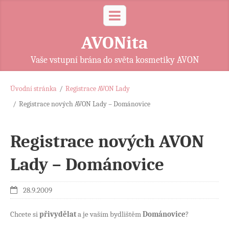
AVONita
Vaše vstupní brána do světa kosmetiky AVON
Úvodní stránka
/
Registrace AVON Lady
/
Registrace nových AVON Lady – Dománovice
Registrace nových AVON
Lady – Dománovice
28.9.2009
Chcete si
přivydělat
a je vaším bydlištěm
Dománovice
?