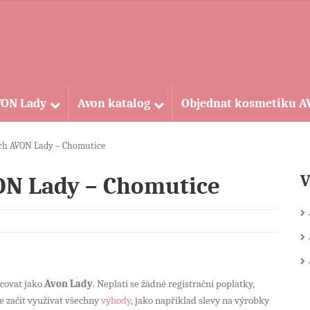
VON Lady
Avon katalog
Objednat kosmetiku 
ch AVON Lady – Chomutice
V
ON Lady – Chomutice
acovat jako
Avon Lady
. Neplatí se žádné registrační poplatky,
e začít využívat všechny
výhody
, jako například slevy na výrobky