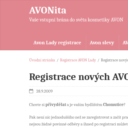
AVONita
Vaše vstupní brána do světa kosmetiky AVON
Avon Lady registrace
Avon slevy
A
Úvodní stránka
/
Registrace AVON Lady
/
Registrace nový
Registrace nových AV
28.9.2009
Chcete si
přivydělat
a je vaším bydlištěm
Chomutice
?
Pak není nic jednoduššího než se zaregistrovat a začít pr
nejsou žádné povinné odběry a ihned po registraci můžet